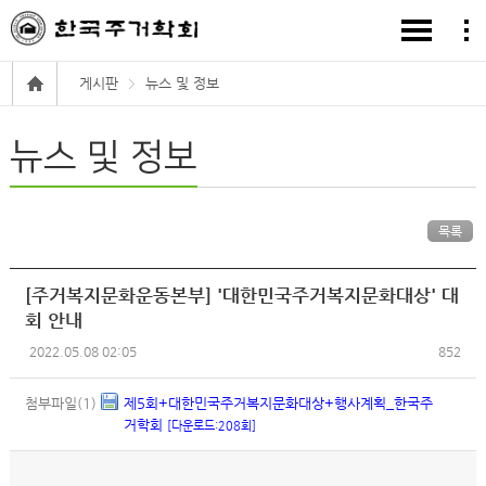
게시판
뉴스 및 정보
뉴스 및 정보
목록
[주거복지문화운동본부] '대한민국주거복지문화대상' 대
회 안내
2022.05.08 02:05
852
첨부파일(1)
제5회+대한민국주거복지문화대상+행사계획_한국주
거학회
[다운로드:208회]