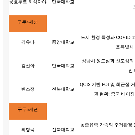
뭉흐투르 히식자야
단국대학교
구두4세션
도시 환경 특성과 COVID-
김유나
중앙대학교
울특별시 
성남시 원도심과 신도심의 
김선아
단국대학교
인
QGIS 기반 POI 및 최근접
변소정
전북대학교
권 현황: 중국 베이징
구두5세션
농촌유학 가족의 주거환경 
최형욱
전북대학교